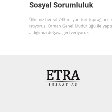
Sosyal Sorumluluk
Ülkemiz her yıl 743 milyon ton toprağını 
istiyoruz. Orman Genel Müdürlüğü ile yaptığ
aldığımızı doğaya geri veriyoruz.