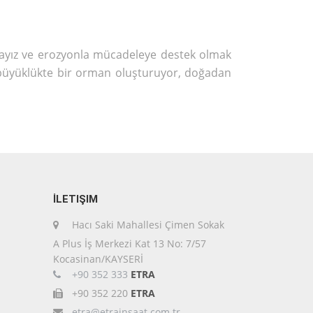
dayız ve erozyonla mücadeleye destek olmak
ır büyüklükte bir orman oluşturuyor, doğadan
İLETIŞIM
Hacı Saki Mahallesi Çimen Sokak
A Plus İş Merkezi Kat 13 No: 7/57
Kocasinan/KAYSERİ
+90 352 333
ETRA
+90 352 220
ETRA
etra@etrainsaat.com.tr